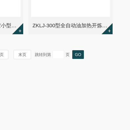
ZKLJ-300D电热水冷橡胶小型开炼机
ZKLJ-300型全自动油加热开炼机（程控型）
页
末页
跳转到第
页