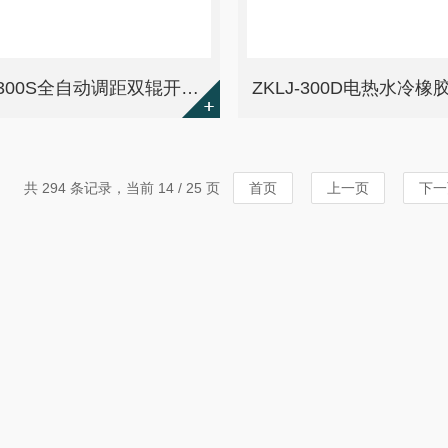
QKLJ-300S全自动调距双辊开炼机
共 294 条记录，当前 14 / 25 页
首页
上一页
下一