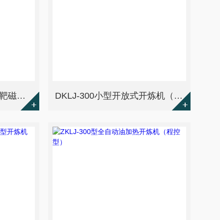
JKZC-STC600 高真空双靶磁控溅射仪
DKLJ-300小型开放式开炼机（电热/仪表型）