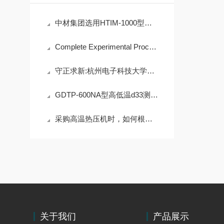
中材集团选用HTIM-1000型高温绝缘材料电阻率测试仪的几个理由
Complete Experimental Process of Piezoceramics
守正求新:杭州电子科技大学采购PZT-JH30/8型八通道高压极化装置
GDTP-600NA型⾼低温d33测试仪简介
采购高温热压机时，如何根据材料活性选择合适的加热腔体？
关于我们
产品展示