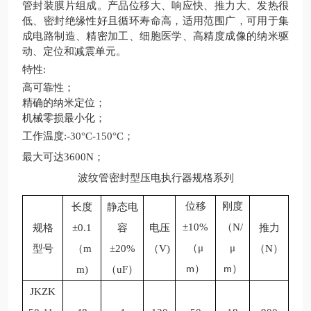
管封装膜片组成。产品位移大、响应快、推力大、发热很
低、密封绝缘性好且循环寿命高，适用范围广，可用于集
成电路制造、精密加工、细胞医学、高精度成像的纳米驱
动、定位和减震单元。
特性
:
高可靠性；
精确的纳米定位；
机械零损最小化；
工作温度
:-30°C-150°C；
最大可达
3600N；
波纹管密封型压电执行器规格系列
位移
刚度
长度
静态电
±10%
（
N/
规格
±
0.1
容
电压
推力
（
μ
μ
型号
（m
±20%
（
V)
（
N）
）
）
m)
（uF）
m
m
JKZK