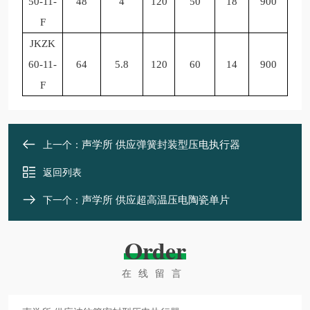
50-11-
48
4
120
50
18
900
F
JKZK
60-11-
64
5.8
120
60
14
900
F
声学所 供应弹簧封装型压电执行器
上一个：
返回列表
声学所 供应超高温压电陶瓷单片
下一个：
Order
在线留言