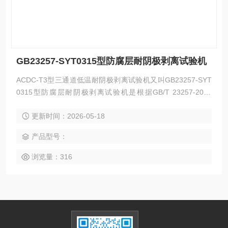
GB23257-SYT0315型防腐层耐阴极剥离试验机
ACDC-T3型三通道低温耐阴极剥离试验机又叫GB23257-SYT
0315型防腐层耐阴极剥离试验机是根据GB/T 23257-2017
《埋地钢质管道聚乙烯防腐层》，GB/T 7790-2008《色漆和
更新时间：2026-05-18
清漆暴露在海水中的涂层耐阴极剥离性能的测定》，GB/T 262
55-2022燃气用聚乙烯(PE)管道系统的钢塑转换管件根据规范
产品型号：
对涂层耐阴极剥离的实验要求规范研制的一款设备。
浏览量：316