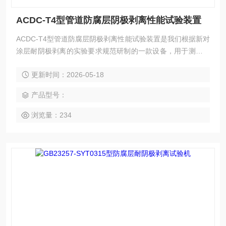
ACDC-T4型管道防腐层阴极剥离性能试验装置
ACDC-T4型管道防腐层阴极剥离性能试验装置是我们根据新对
涂层耐阴极剥离的实验要求规范研制的一款设备，用于测试有
机涂装层，因浸泡于电解液中涂层及金属体系防护性能失效的
更新时间：2026-05-18
试验设备，有机涂层轩劣化和涂层下金属腐蚀导致与金属结合
力减弱而从金属表面剥离。为了确保长距离油气输送管道的使
产品型号：
用寿命及安全,对管道防腐层阴极剥离性能进行了研究,总结了
国内外管道防腐层(主要是环氧粉末和聚乙烯涂层)阴极剥离性
浏览量：234
能的试验方法