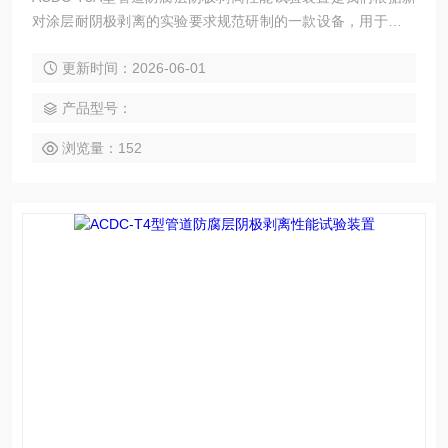
对涂层耐阴极剥离的实验要求规范研制的一款设备，用于测试
有机涂装层，因浸泡于电解液中涂层及金属体系防护性能失效
更新时间：2026-06-01
的试验设备，有机涂层轩劣化和涂层下金属腐蚀导致与金属结
合力减弱而从金属表面剥离。为了确保长距离油气输送管道的
产品型号：
使用寿命及安全,对管道防腐层阴极剥离性能进行了研究,总结
了国内外管道防腐层(主要是环氧粉末和聚乙烯涂层)阴极剥离
浏览量：152
性能的试验方