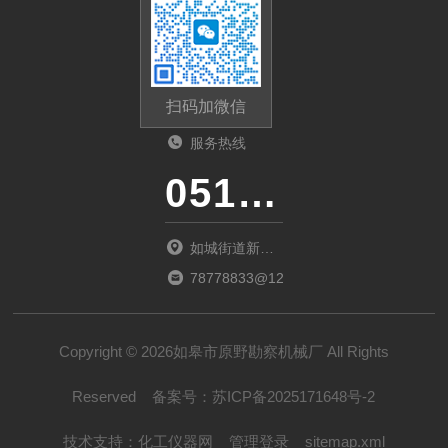
扫码加微信
服务热线
0513-87510026
如城街道新北
商城D1幢02室
78778833@126.com
Copyright © 2026如皋市原野勘察机械厂 All Rights
Reserved
备案号：
苏ICP备2025171648号-2
技术支持：
化工仪器网
管理登录
sitemap.xml