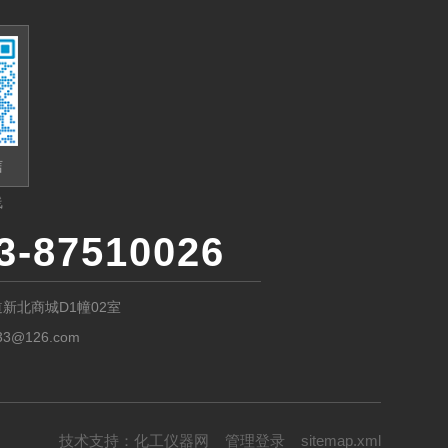
信
线
3-87510026
新北商城D1幢02室
33@126.com
技术支持：
化工仪器网
管理登录
sitemap.xml