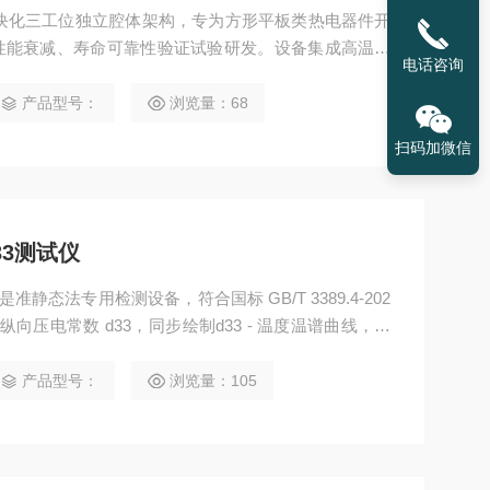
用模块化三工位独立腔体架构，专为方形平板类热电器件开
性能衰减、寿命可靠性验证试验研发。设备集成高温加
电话咨询
多氛围真空气路系统、高精度电参数采集系统、独立工
可模拟真空、惰性气体正压两类复杂服役工况，复现热
产品型号：
浏览量：68
，长时间监测器件性能老化与失效特征，广泛适用于科
扫码加微信
33测试仪
是准静态法专用检测设备，符合国标 GB/T 3389.4-202
向压电常数 d33，同步绘制d33 - 温度温谱曲线，评
产品型号：
浏览量：105