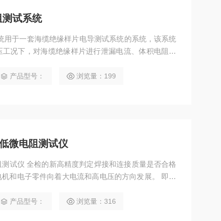
电阻测试系统
试系统用于一套海缆绝缘样片电导测试系统的系统，该系统
压工况下，对海缆绝缘样片进行泄漏电流、体积电阻率
材料在温压耦合环境下的绝缘性能、耐电强度及长期稳
能优化及服役寿命评估提供核心数据支撑。
产品型号：
浏览量：199
料超低微电阻测试仪
微电阻测试仪 全检的新高精度判定焊接和连接质量是否合格
机和电子零件向着大电流和高电压的方向发展。 即使
安全性产生重大影响，因此对电阻进行更准确的品质控
产品型号：
浏览量：316