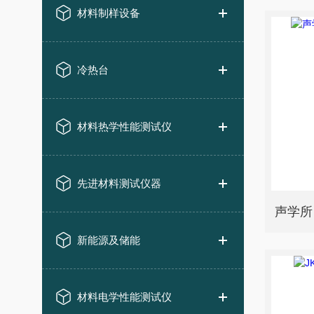
材料制样设备
冷热台
材料热学性能测试仪
先进材料测试仪器
声学所
新能源及储能
材料电学性能测试仪