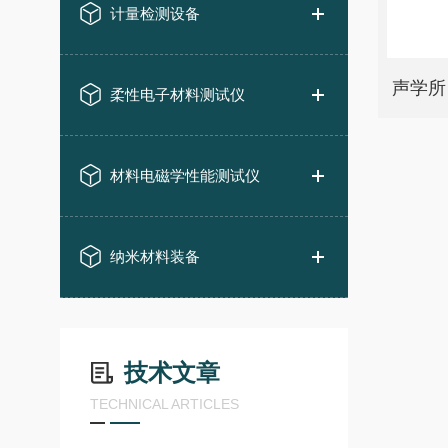
计量检测设备
柔性电子材料测试仪
材料电磁学性能测试仪
纳米材料装备
技术文章
TECHNICAL ARTICLES