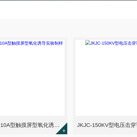
NYHD-10A型触摸屏型氧化诱导实验制样机
JKJC-150KV型电压击