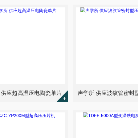
 供应超高温压电陶瓷单片