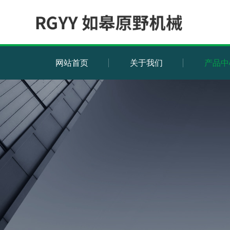
网站首页
关于我们
产品中