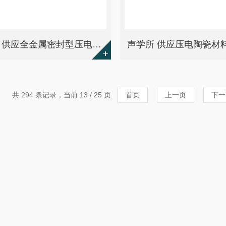
声学所 供应全金属密封型压电执行器
声学所 供应压电陶瓷材
共 294 条记录，当前 13 / 25 页
首页
上一页
下一