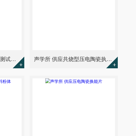
TDFE-5000A型变温铁电测试系统
声学所 供应共烧型压电陶瓷执行器