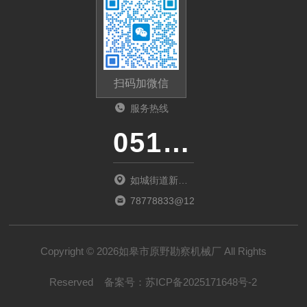
扫码加微信
服务热线
0513-87510026
如城街道新北
商城D1幢02室
78778833@126.com
Copyright © 2026如皋市原野勘察机械厂 All Rights
Reserved
备案号：
苏ICP备2025171648号-2