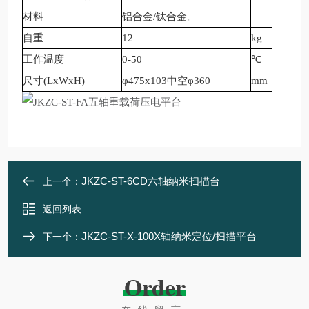
材料
铝合金/钛合金。
自重
12
kg
工作温度
0-50
℃
尺寸(LxWxH)
φ475x103中空φ360
mm
JKZC-ST-6CD六轴纳米扫描台
上一个：
返回列表
JKZC-ST-X-100X轴纳米定位/扫描平台
下一个：
Order