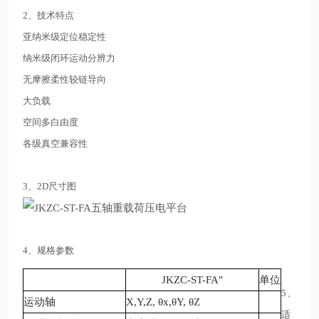
2、技术特点
亚纳米级定位稳定性
纳米级闭环运动分辨力
无摩擦柔性较链导向
大负载
空间多白由度
各级真空兼容性
3、2D尺寸图
4、规格参数
JKZC
-ST-FA"
单位
5、
运动轴
X,Y,Z,
θ
x,
θ
Y,
θ
Z
适