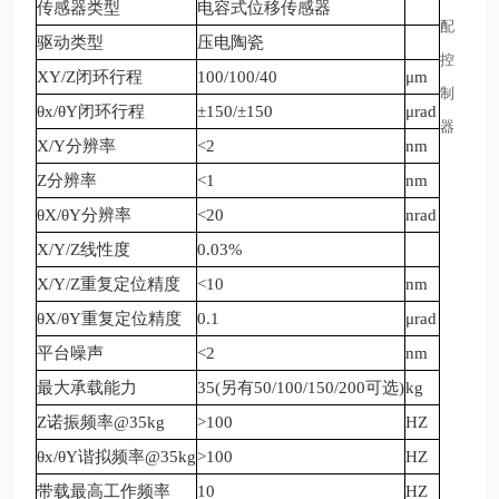
传感器类型
电容式位移传感器
配
驱动类型
压电陶瓷
控
XY/Z闭环行程
100/100/40
μ
m
制
θ
x/
θ
Y闭环行程
±150/±150
μ
rad
器
X/Y分辨率
<2
nm
Z分辨率
<1
nm
θ
X
/
θ
Y分辨率
<20
nrad
X
/
Y/Z线性度
0.03%
X/Y/Z重复定位精度
<10
n
m
θ
X/
θ
Y重复定位精度
0.1
μ
rad
平台噪声
<2
nm
最大承载能力
35(另有50/100/150/200可选)
kg
Z诺振频率@35kg
>100
H
Z
θ
x/
θ
Y谐拟频率@35kg
>100
H
Z
带载最高工作频率
10
H
Z