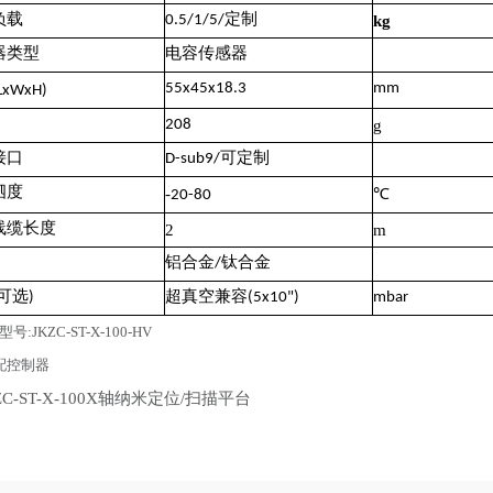
负载
0.5/1/5/定制
kg
器类型
电容传感器
55x45x18.3
mm
LxWxH)
208
g
接口
D-sub9/可定制
泗度
-
℃
20-80
线缆长度
2
m
铝合金/钛合金
可选)
超真空兼容(5x10")
mbar
号:JKZC-ST-X-100-HV
配控制器