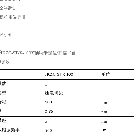
空兼容性
模式:定位/扫描
D尺寸图
格参数
JKZC
单位
-ST-X-100
触数
1
类型
压电陶瓷
行程
100
μm
率
0.35
nm
精座
5
nm
载谐振频率
500
Hz