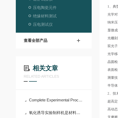
1、典
压电陶瓷元件
光学对
绝缘材料测试
纳米压
压电测试仪
显微成
光栅刻
查看全部产品
双光子
光学移
晶圆检
相关文章
表面检
RELATED ARTICLES
测量技
半导体
2、技
Complete Experimental Process of Piezoceramics
超高定
高动态
氧化诱导实验制样机是材料分析和质量检测单位的重要辅助设备
无摩擦