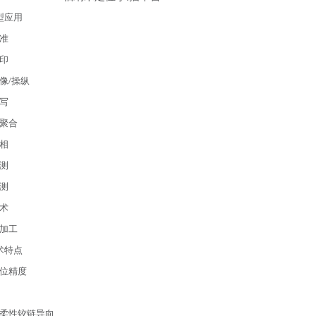
型应用
准
印
像/操纵
写
聚合
相
测
测
术
加工
术特点
位精度
柔性铰链导向