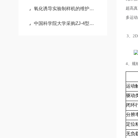
氧化诱导实验制样机的维护保养要点
超高真
多运动
中国科学院大学采购ZJ-4型精密压电d33测试仪(d33,电阻，极化）
3、2
4、规
运动
驱动
闭环
分辨
定位
无负