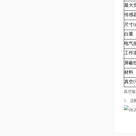
最大
传感
尺
寸(
白重
电气
工作
屏蔽
材料
真空(
真空版型
5、适