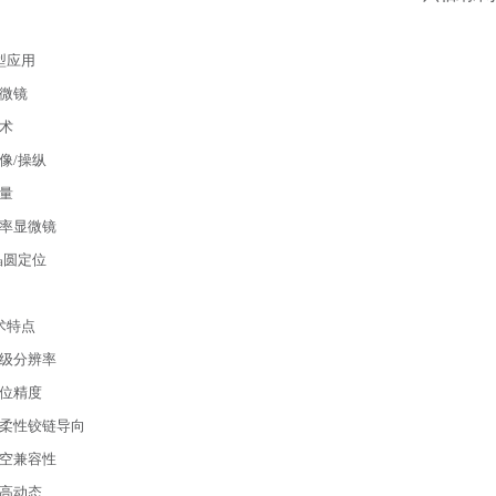
型应用
微镜
术
像/操纵
量
率显微镜
晶圆定位
术特点
级分辨率
位精度
柔性铰链导向
空兼容性
高动态