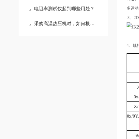
电阻率测试仪起到哪些用处？
多运动
3、2
采购高温热压机时，如何根据材料活性选择合适的加热腔体？
4、规
θ
x
X/
θ
x/
θ
Y
θ