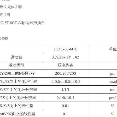
模式:定位/扫描
D尺寸图
格参数
JKZC
-ST
-6
CD
单位
运动轴
X
,
Y,Z
θ
x,
θ
Y
，θ
Z
驱动类型
压电陶瓷
XY/Z向上的闭环行程
200/200/200
μ
m
/
θ
v/
θ
Z向上的闭环行程
土0.5/土0.5/土0.5
m
rad
Y/
Z向上的闭环分辨率
1/1/1
nm
/
θ
Z向上的闭环分辨率
0.1/0.1/0.1
μ
rad
X/Y/Z向上的线性差
0.01
%
x/
θ
V/
θ
Z向上的线性差
0.1
%