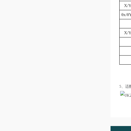
X
θ
x/
θ
X
5、适