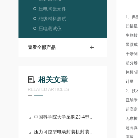
压电陶瓷元件
1、典
绝缘材料测试
扫描显
压电测试仪
生物技
显微成
查看全部产品
干涉测
超分辨
掩模/
相关文章
计量
RELATED ARTICLES
2、技
亚纳米
超高定
中国科学院大学采购ZJ-4型精密压电d33测试仪(d33,电阻，极化）
无摩擦
超高真
压力可控型电动封装机封装规程涉及哪些方面？
高速、