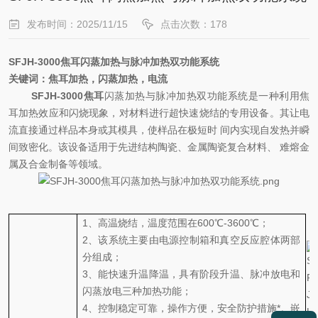
发布时间：2025/11/15
点击次数：178
S
F
JH-3000焦耳
闪蒸加热与脉冲加热
双功能系统
关键词：焦耳加热，闪蒸加热，电流
S
F
JH-3000焦耳
闪蒸加热与脉冲加热
双功能系统
是一种利用焦
耳加热效应和闪烧现象，对材料进行超快速烧结的专用设备。其让电
流直接通过样品本身或其模具，使样品在极短时
间内实现自发热并瞬
间致密化。该设备适用于先进结构陶瓷、金属陶瓷复合材料、
难熔金
属及合金制备等领域
。
1、
高温烧结，温度范围在
600℃-3600℃；
2、
该系统主要由电源控制箱和真空反应腔体两部
分组成；
3、
能快速升温降温，具有阶段升温、脉冲放电和
闪蒸放电三种加热功能；
4、
控制稳定可靠，操作方便，安全防护措施*。嵌