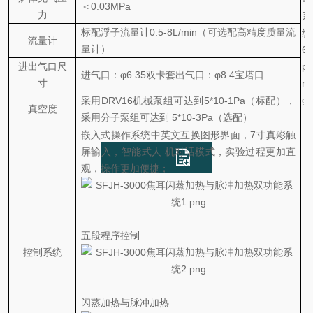
＜
0.03MPa
力
标配浮子流量计
0.5-8L/min（可选配高精度质量流
流量计
量计）
进出气口尺
进气口：
φ6.35双卡套出气口：φ8.4宝塔口
寸
采用
DRV16机械泵组可达到5*10-1Pa（标配），
真空度
采用分子泵组可达到 5*10-3Pa（选配）
嵌入式操作系统中英文互换图形界面，
7寸真彩触
屏输入，智能式人 机对话模式，实验过程更加直
观，操作更加便捷；
五段程序控制
控制系统
闪蒸加热与脉冲加热