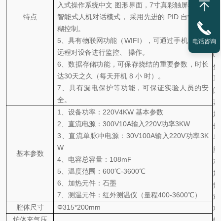
入式操作系统中文
图形界面，
7寸真彩触屏输入，
特点
智能式人机对话模式， 采用先进的 PID 自学习模
糊控制。
5、
具有物联网功能（
WIFI），可通过手机、电脑
电话咨询
远程对设备进行监控、 操作。
6、
数据存储功能，可保存烧结的重要参数，时长
达
30天之久（每天开机 8 小 时）。
7、
具有漏电保护等功能，可保证实验人员的安
全。
1、
设备功率：
220V4KW 基本参数
2、
直流电源：
300V10A输入220V功率3KW
3、
直流单脉冲电源：
30V100A输入220V功率3K
W
基本参数
4、
电容总容量：
108mF
5、
温度范围：
600℃-3600℃
6、
加热元件：石墨
7、
测温元件：红外测温仪（量程
400-3600℃）
腔体尺寸
Φ315*200mm
炉体充气压