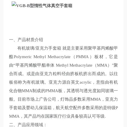
一、产品材质介绍
有机玻璃
/
亚克力手套箱 就是主要采用聚甲基丙烯酸甲
酯
Polymeric Methyl Methacrylate
（
PMMA
）板材，它是
由“甲基丙烯酸甲酯单体
Methyl Methacrylate
（
MMA
）"聚
合而成。或是由亚克力粒料经由挤板机挤出而成的。以往
板俗称为有机玻璃。亚克力源自英文
acrylic
，意指由有机
化合物
MMA
制成的
PMMA
板，其透明与透光度如同玻璃一
般。目前市场上广告公司，灯饰品多数采用
MMA
，亚克力
手套箱及婴幼儿保温箱，航天航空配件多数采用的是特级
P
MMA
，其产品均在国家医疗行业具备较高认可等级
.
二、产品应用领域：