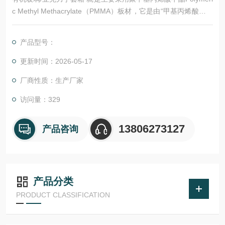
c Methyl Methacrylate（PMMA）板材，它是由“甲基丙烯酸甲酯
单体 Methyl Methacrylate（MMA）"聚合而成。或是由亚克力粒
料经由挤板机挤出而成的。以往板俗称为有机玻璃。亚克力源自
产品型号：
英文acrylic，意指由有机化合物MMA制成的PMMA板，其透明与
透光度如同玻璃一般。
更新时间：2026-05-17
厂商性质：生产厂家
访问量：329
13806273127
产品咨询
产品分类
PRODUCT CLASSIFICATION