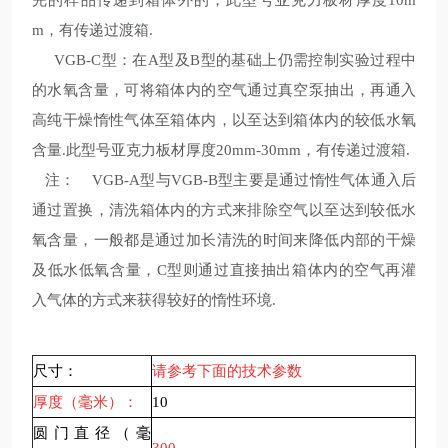
完的样品传递到箱体外的，此型号亚克力板材厚度
10m
m
，有传递过渡箱
.
VGB-C型：在
A
型及
B
型的基础上仍需控制实验过程中
的水氧含量，可将箱体内的空气通过真空泵抽出，再通入
高纯干燥惰性气体至箱体内，以至达到箱体内的较低水氧
含量
.
此型号亚克力板材厚度
20mm-30mm
，有传递过渡箱
.
注： VGB-A型与VGB-B型主要是通过惰性气体通入后
通过置换，清洗箱体内的方式来排除空气以至达到较低水
氧含量，一般都是通过加长清洗的时间来降低内部的干燥
及低水低氧含量，
C
型则通过直接抽出箱体内的空气再灌
入气体的方式来获得较好的惰性环境
.
尺寸：
请参考下面的技术参数
厚度（毫米）：
10
圆门直径（毫