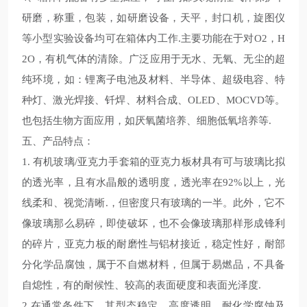
研磨，称重，包装，如研磨设备，天平，封口机，旋图仪
等小型实验设备均可在箱体内工作
.
主要功能在于对
O2
，
H
2O
，有机气体的清除。广泛应用于无水、无氧、无尘的超
纯环境，如：锂离子电池及材料、半导体、超级电容、特
种灯、激光焊接、钎焊、材料合成、
OLED
、
MOCVD
等。
也包括生物方面应用，如厌氧菌培养、细胞低氧培养等
.
五、产品特点：
1. 有机玻璃
/
亚克力手套箱的亚克力板材具有可与玻璃比拟
的透光率，且有水晶般的透明度，透光率在92%以上，光
线柔和、视觉清晰.，但密度只有玻璃的一半。此外，它不
像玻璃那么易碎，即使破坏，也不会像玻璃那样形成锋利
的碎片，亚克力板的耐磨性与铝材接近，稳定性好，耐部
分化学品腐蚀，属于不自燃材料，但属于易燃品，不具备
自熄性，有的耐候性、较高的表面硬度和表面光泽度.
2.在通常条件下，其型态稳定，高度透明，耐化学腐蚀及