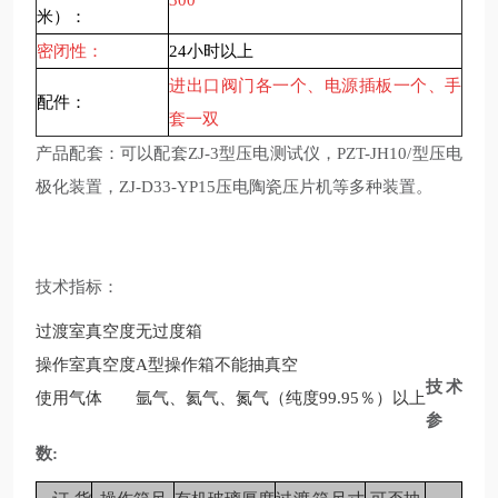
300
米）：
密闭性：
24
小时以上
进出口阀门各一个、电源插板一个、手
配件：
套一双
产品配套：可以配套
ZJ-3
型压电测试仪，
PZT-JH10/
型压电
极化装置，ZJ-D33-YP15压电陶瓷压片机等多种装置。
技术指标：
过渡室真空度
无过度箱
操作室真空度
A
型操作箱不能抽真空
技术
使用气体
氩气、氦气、氮气（纯度99.95％）以上
参
数
: