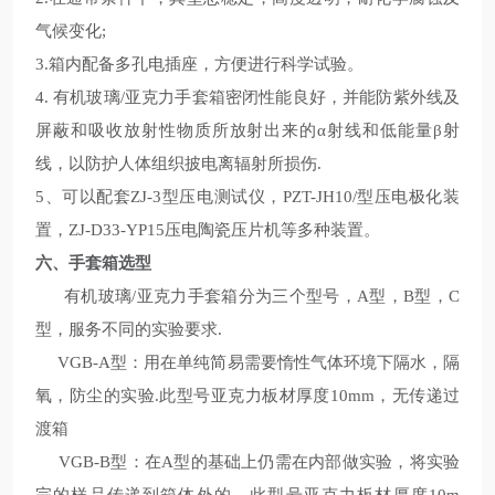
气候变化
;
3.箱内配备多孔电插座，方便进行科学试验。
4. 有机玻璃/亚克力手套箱密闭性能良好，并能防紫外线及
屏蔽和吸收放射性物质所放射出来的α射线和低能量β射
线，以防护人体组织披电离辐射所损伤
.
5、可以配套
ZJ-3
型压电测试仪，
PZT-JH10/
型压电极化装
置，ZJ-D33-YP15压电陶瓷压片机等多种装置。
六、手套箱选型
有机玻璃
/
亚克力手套箱分为三个型号，
A
型，
B
型，
C
型，服务不同的实验要求
.
VGB-A型：用在单纯简易需要惰性气体环境下隔水，隔
氧，防尘的实验
.
此型号亚克力板材厚度
10mm
，无传递过
渡箱
VGB-B型：在
A
型的基础上仍需在内部做实验，将实验