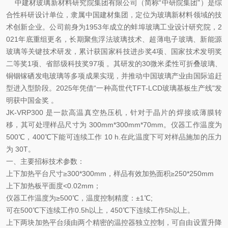
中建材玻璃新材料研究院集团有限公司（简称“中研院集团"）是综
合性科研设计单位，隶属中国建材集团，定位为玻璃新材料领域的技
术创新企业。公司前身为1953年成立的蚌埠玻璃工业设计研究院，2
021年底重组更名，长期聚焦浮法玻璃技术、超薄电子玻璃、新能源
玻璃等关键技术研发，累计获国家科技进步奖4项、国家技术发明奖
二等奖1项、省部级科技奖97项 。其研发的30微米柔性可折叠玻璃、
铜铟镓硒发电玻璃等多项成果实现，并推动中国玻璃产业由国际追赶
型进入型阶段。2025年凭借“一种高世代TFT-LCD玻璃基板生产线"发
明获中国金奖 。
JK-VRP300 是一款高温真空热压机，针对于晶片的焊接或薄膜转
移，其可处理样品尺寸为 300mm*300mm*70mm。仪器工作温度为
500℃，400℃下能可连续工作 10 h.在此温度下可对样品施加的压力
为 30T。
一、主要招标技术参数：
上下加热平台尺寸≥300*300mm，样品有效加热面积≥250*250mm
上下加热板平面度<0.02mm；
仪器工作温度为≥500℃，温度控制精度：±1℃;
可在500℃下连续工作0.5h以上，450℃下连续工作5h以上。
上下两块加热平台须由两个精密的温控器独立控制，可自由设置升降