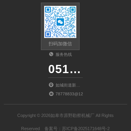
扫码加微信
服务热线
0513-87510026
如城街道新北
商城D1幢02室
78778833@126.com
Copyright © 2026如皋市原野勘察机械厂 All Rights
Reserved
备案号：
苏ICP备2025171648号-2