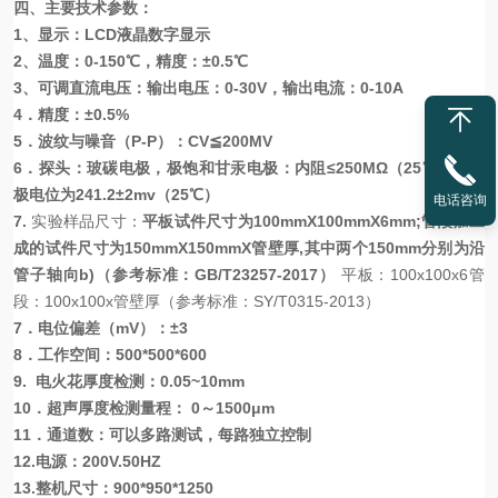
四、主要技术参数：
1、显示：LCD液晶数字显示
2、温度：0-150℃，精度：±0.5℃
3、可调直流电压：输出电压：0-30V，输出电流：0-10A
4．精度：±0.5%
5．波纹与噪音（P-P）：CV≦200MV
6．探头：玻碳电极，极饱和甘汞电极：内阻≤250MΩ（25℃），电
极电位为241.2±2mv（25℃）
电话咨询
7
.
实验样品尺寸：
平板试件尺寸为100mmX100mmX6mm;管段加工
成的试件尺寸为150mmX150mmX管壁厚,其中两个150mm分别为沿
管子轴向b)（参考标准：G
B/T23257-2017
）
平板：100x100x6管
段：100x100x管壁厚（参考标准：SY/T0315-2013）
7．电位偏差（mV）：±3
8．工作空间：500*500*600
9. 电火花厚度检测：0.05~10mm
10．超声厚度检测量程： 0～1500μm
11．通道数：可以多路测试，每路独立控制
12.电源：200V.50HZ
13.整机尺寸：900*950*1250