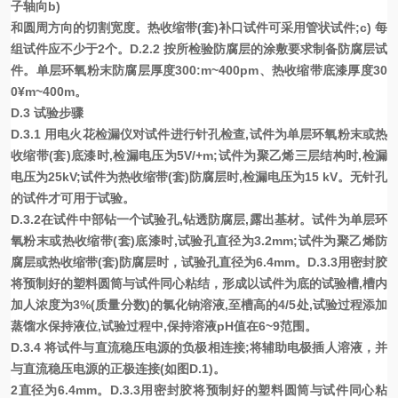
子轴向b)
和圆周方向的切割宽度。热收缩带(套)补口试件可采用管状试件;c) 每
组试件应不少于2个。D.2.2 按所检验防腐层的涂敷要求制备防腐层试
件。单层环氧粉末防腐层厚度300:m~400pm、热收缩带底漆厚度30
0¥m~400m。
D.3 试验步骤
D.3.1 用电火花检漏仪对试件进行针孔检查,试件为单层环氧粉末或热
收缩带(套)底漆时,检漏电压为5V/+m;试件为聚乙烯三层结构时,检漏
电压为25kV;试件为热收缩带(套)防腐层时,检漏电压为15 kV。无针孔
的试件才可用于试验。
D.3.2在试件中部钻一个试验孔,钻透防腐层,露出基材。试件为单层环
氧粉末或热收缩带(套)底漆时,试验孔直径为3.2mm;试件为聚乙烯防
腐层或热收缩带(套)防腐层时，试验孔直径为6.4mm。D.3.3用密封胶
将预制好的塑料圆筒与试件同心粘结，形成以试件为底的试验槽,槽内
加人浓度为3%(质量分数)的氯化钠溶液,至槽高的4/5处,试验过程添加
蒸馏水保持液位,试验过程中,保持溶液pH值在6~9范围。
D.3.4 将试件与直流稳压电源的负极相连接;将辅助电极插人溶液，并
与直流稳压电源的正极连接(如图D.1)。
2
直径为6.4mm。D.3.3用密封胶将预制好的塑料圆筒与试件同心粘