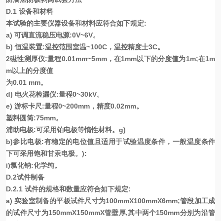
D.1 设备和材料
本试验的主要仪器设备和材料应符合如下规定:
a) 可调直流稳压电源:0V~6V。
b) 恒温装置:温控范围室温~100C，温控精度士3C。
2磁性测厚仪:量程0.01mm~5mm，在1mm以下的分度值为1m;在1m
m以上的分度值
为0.01 mm。
d) 电火花检漏仪:量程0~30kV。
e) 游标卡尺:量程0~200mm，精度0.02mm。
塑料圆筒:75mm。
浦助电极:可采用铂电极等惰性材料。g)
b)参比电极:有稳定的电位值且适用于试验温度条件，一般温度条件
下可采用饱和甘汞电极。):
i)氯化钠:化学纯。
D.2试件制备
D.2.1 试件的规格和数量应符合如下规定:
a) 实验室制备的平板试件尺寸为100mmX100mmX6mm;管段加工成
的试件尺寸为150mmX150mmX管壁厚,其中两个150mm分别为沿管