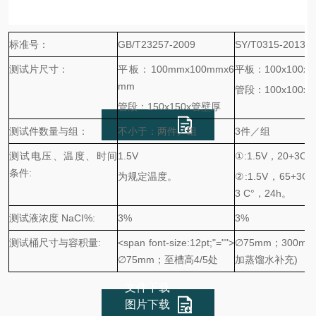
标准号：
GB/T23257-2009
SY/T0315-2013
测试片尺寸：
平板：1
0
0
mm
x1
0
0
mm
x6
平板：100x100x6
mm
管段：100x100x
管段：150x150x管壁厚
测试件数量与组：
不小于：两件／组
3件／组
测试电压、温度、时间
1.5V
①
:1.5V，20+3C°
条件:
为规定温度。
②:1.5V，65+3C
3 C°，24h。
测试液浓度 NaCI%:
3%
3%
测试桶尺寸与容积量:
<span font-size:12pt;"="">
∅
75mm；300
∅
75mm；至槽高4/5处
加蒸馏水补充)
文件下载
图片下载