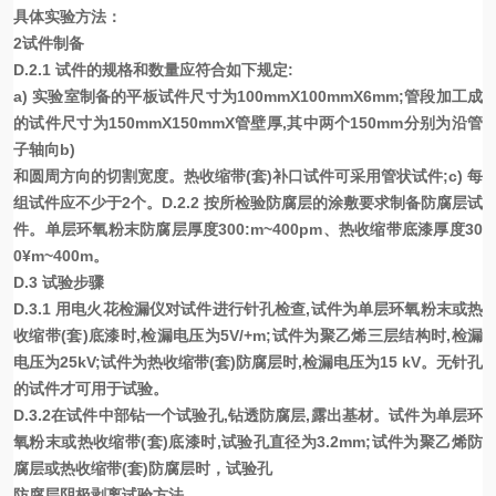
具体实验方法：
2试件制备
D.2.1 试件的规格和数量应符合如下规定:
a) 实验室制备的平板试件尺寸为100mmX100mmX6mm;管段加工成
的试件尺寸为150mmX150mmX管壁厚,其中两个150mm分别为沿管
子轴向b)
和圆周方向的切割宽度。热收缩带(套)补口试件可采用管状试件;c) 每
组试件应不少于2个。D.2.2 按所检验防腐层的涂敷要求制备防腐层试
件。单层环氧粉末防腐层厚度300:m~400pm、热收缩带底漆厚度30
0¥m~400m。
D.3 试验步骤
D.3.1 用电火花检漏仪对试件进行针孔检查,试件为单层环氧粉末或热
收缩带(套)底漆时,检漏电压为5V/+m;试件为聚乙烯三层结构时,检漏
电压为25kV;试件为热收缩带(套)防腐层时,检漏电压为15 kV。无针孔
的试件才可用于试验。
D.3.2在试件中部钻一个试验孔,钻透防腐层,露出基材。试件为单层环
氧粉末或热收缩带(套)底漆时,试验孔直径为3.2mm;试件为聚乙烯防
腐层或热收缩带(套)防腐层时，试验孔
防腐层阴极剥离试验方法