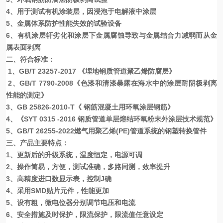
4、用于测试有机涂装层，因浸泡于电解液中涂层
5、金属体系防护性能失效的试验设备
6、有机涂层轩劣化和涂层下金属腐蚀导致与金属结合力减弱而从金
属表面剥离
二、符合标准：
1、GB/T 23257-2017 《埋地钢质管道聚乙烯防腐层》
2、GB/T 7790-2008《色漆和清漆暴露在海水中的涂层耐阴极剥离
性能的测定》
3、GB 25826-2010-T《 钢筋混凝土用环氧涂层钢筋》
4、《SYT 0315 -2016 钢质管道单层熔结环氧粉末外涂层技术规范》
5
、
GB/T 26255-2022燃气用聚乙烯(PE)管道系统的钢塑转换管件
三、产品主要特点：
1、更新后的升级系统，温度恒定，电源可调
2、操作简易，方便，测试准确，多路同测，效率提升
3、高精度进口数显示表，控制J确
4、采用SMD贴片元件，性能更加
5、设有粗，微电位器分别调节电压和电流
6、安全措施及时保护，限流保护，限流值任意设定