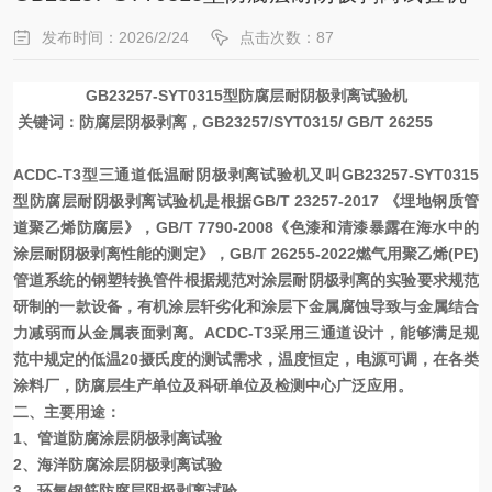
发布时间：2026/2/24
点击次数：87
G
B23257
-
SYT0315
型防腐层耐阴极剥离试验机
关键词：防腐层阴极剥离，G
B23257/
SYT0315
/
GB/T 26255
A
CDC-T3
型三通道低温耐阴极剥离试验机又叫G
B23257-
SYT0315
型防腐层耐阴极剥离试验机是根据
GB/T 23257-2017 《埋地钢质管
道聚乙烯防腐层》，
GB/T 7790-2008《色漆和清漆暴露在海水中的
涂层耐阴极剥离性能的测定》，
GB/T 26255-2022燃气用聚乙烯(PE)
管道系统的钢塑转换管件
根据规范对涂层耐阴极剥离的实验要求规范
研制的一款设备，有机涂层轩劣化和涂层下金属腐蚀导致与金属结合
力减弱而从金属表面剥离。A
CDC-T3
采用三通道设计，能够满足规
范中规定的低温2
0
摄氏度的测试需求，温度恒定，电源可调，在各类
涂料厂，防腐层生产单位及科研单位及检测中心广泛应用。
二、主要用途：
1、管道防腐涂层阴极剥离试验
2、海洋防腐涂层阴极剥离试验
3、环氧钢筋防腐层阴极剥离试验