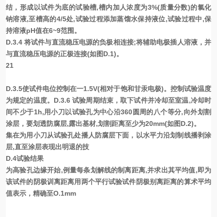
结，形成以试件为底的试验槽,槽内加人浓度为3%(质量分数)的氯化
钠溶液,至槽高的4/5处,试验过程添加蒸馏水保持液位,试验过程中,保
持溶液pH值在6~9范围。
D.3.4 将试件与直流稳压电源的负极相连接;将辅助电极插人溶液，并
与直流稳压电源的正极连接(如图D.1)。
21
D.3.5使试件电位控制在一1.5V(相对于饱和甘汞电极)。控制试验温度
为规定的温度。D.3.6 试验周期结束，取下试件并冷却至室温,冷却时
间不少于1h,用小刀以试验孔为中心沿360圆周的八个等分,向外划割
涂层，要划透防腐层,露出基材,划割距离至少为20mm(如图D.2)。
集在为用小刀从试验孔处播人防腐层下面，以水平力沿划制线播剥涂
层,直至涂层表现出明退的技
D.4试验结果
为高验孔边缘开始,例量每条划解线的制离距离,并求出其平均值,即为
该试件的阴极训离距离用两个平行试验试件阴极别离距离的算术平均
值表示，精确至O.1mm