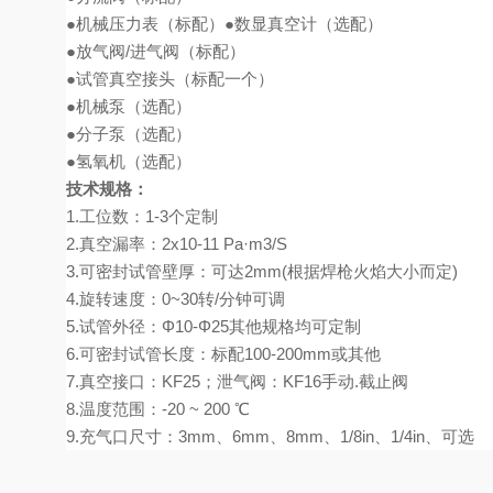
●机械压力表（标配）●数显真空计（选配）
●放气阀/进气阀（标配）
●试管真空接头（标配一个）
●机械泵（选配）
●分子泵（选配）
●氢氧机（选配）
技术规格：
1.工位数：1-3个定制
2.真空漏率：2x10-11 Pa·m3/S
3.可密封试管壁厚：可达2mm(根据焊枪火焰大小而定)
4.旋转速度：0~30转/分钟可调
5.试管外径：Φ10-Φ25其他规格均可定制
6.可密封试管长度：标配100-200mm或其他
7.真空接口：KF25；泄气阀：KF16手动.截止阀
8.温度范围：-20 ~ 200 ℃
9.充气口尺寸：3mm、6mm、8mm、1/8in、1/4in、可选