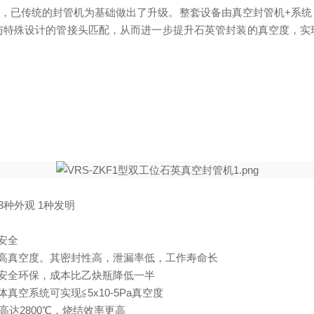
，已传统的封管机为基础做出了升级。整套设备由真空封管机
+系
与特殊设计的管接头匹配，从而进一步提升石英管封装的真空度，实
种外观 1种发明
安全
高真空度。其密封性高，泄漏率低，工作寿命长
安全环保，成本比乙炔瓶降低一半
空系统可实现≦5x10-5Pa真空度
高达2800℃，烧结效率更高