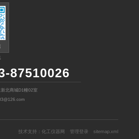
信
线
3-87510026
新北商城D1幢02室
33@126.com
技术支持：
化工仪器网
管理登录
sitemap.xml