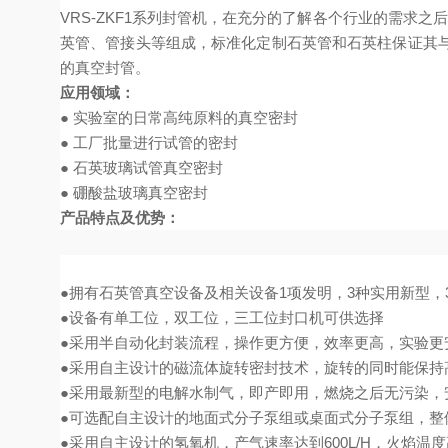
V
RS-ZKF1
系列封管机，在充分的了解各个行业的需求之后
英管、管接头等组成，标准化定制石英管和石英柱保证其
的真空封管。
应用领域：
● 实验室的日常高纯原料的真空密封
● 工厂批量进行试管的密封
● 石英玻璃试管真空密封
● 硼酸盐玻璃真空密封
产品特点及优势：
●拥有石英管真空设备及相关设备1项发明，3种实用新型，3
●设备有单工位，双工位，三工位封口机可供选择
●采用半自动化封装流程，操作更方便，效率更高，实验更
●采用自主设计的磁流体旋转密封技术，旋转的同时能保持
●采用最新型的电解水制气，即产即用，燃烧之后无污染，
●可选配自主设计的地面式分子泵组或桌面式分子泵组，整体真
●采用自主设计的氢氧机，产气速率达到600L/H，火焰温度