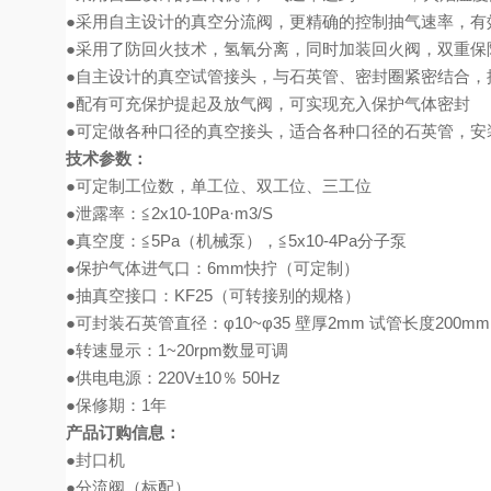
●采用自主设计的真空分流阀，更精确的控制抽气速率，有
●采用了防回火技术，氢氧分离，同时加装回火阀，双重保
●自主设计的真空试管接头，与石英管、密封圈紧密结合，
●配有可充保护提起及放气阀，可实现充入保护气体密封
●可定做各种口径的真空接头，适合各种口径的石英管，安
技术参数：
●可定制工位数，单工位、双工位、三工位
●泄露率：≦2x10-10Pa·m3/S
●真空度：≦5Pa（机械泵），≦5x10-4Pa分子泵
●保护气体进气口：6mm快拧（可定制）
●抽真空接口：KF25（可转接别的规格）
●可封装石英管直径：φ10~φ35 壁厚2mm 试管长度200mm
●转速显示：1~20rpm数显可调
●供电电源：220V±10％
50Hz
●保修期：1年
产品订购信息：
●封口机
●分流阀（标配）