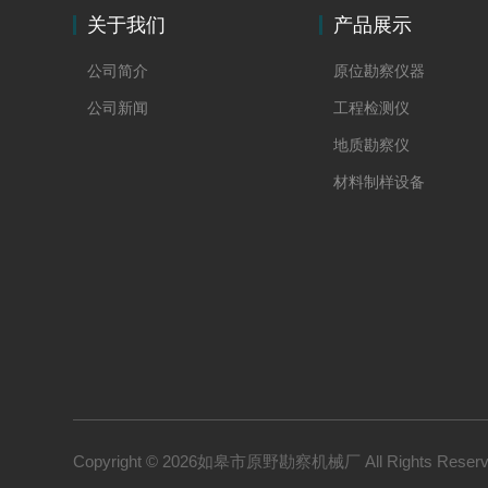
关于我们
产品展示
公司简介
原位勘察仪器
公司新闻
工程检测仪
地质勘察仪
材料制样设备
冷热台
材料热学性能测试仪
先进材料测试仪器
新能源及储能
材料电学性能测试仪
材料样品高低温平台
自动化实验设备
Copyright © 2026如皋市原野勘察机械厂 All Rights Rese
材料电学高温测试设备