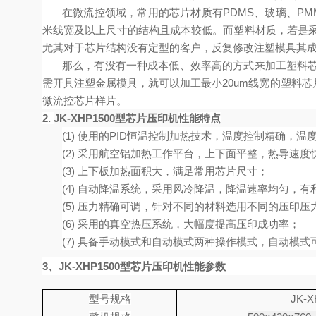
在微流控领域，常用的芯片材质有
PDMS、玻璃、P
米线宽及以上尺寸的结构且成本较低。而塑料材质，若是采用
尤其对于芯片结构没有定型的客户，反复修改注塑模具其
那么，有没有一种成本低、效率高的方式来加工塑料
需开具注塑金属模具，就可以加工最小
20um线宽的塑料
微流控芯片样片。
2.
JK-XHP1500型芯片压印机
性能特点
(1) 使用的PID恒温控制加热技术，温度控制精确，温
(2) 采用航空铝加热工作平台，上下面平整，热导速
(3) 上下板加热面积大，满足常用芯片尺寸；
(4) 自动降温系统，采用风冷降温，降温速率均匀，
(5) 压力精确可调，针对不同的材料选用不同的压印压
(6) 采用的真空热压系统，大幅度提高压印成功率；
(7) 具备手动模式和自动模式两种操作模式，自动模
3、
JK-XHP1500型芯片压印机
性能参数
型号规格
JK-X