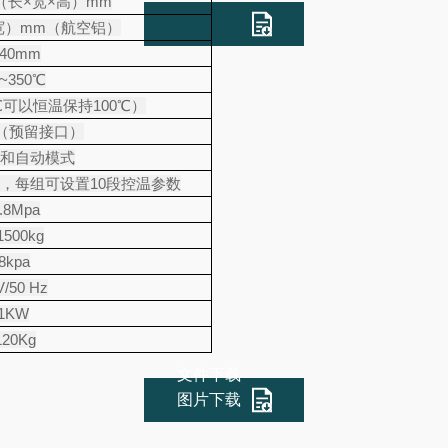
（长
×
宽
×
高）
mm
宽）
mm
（航空铝）
140mm
~350℃
℃
可以恒温保持
100℃
）
（预留接口）
和自动模式
，每组可设置
10
段控温参数
.8Mpa
1500kg
8kpa
V/50 Hz
.1KW
1
2
0Kg
文件下载
图片下载