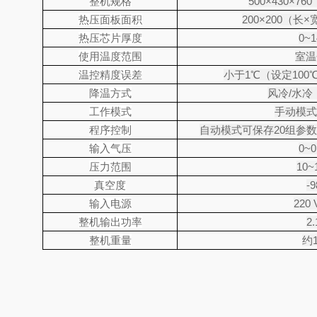
整机规格
500×430×760
热压面板面积
200×200
（长
×
热压芯片厚度
0~
使用温度范围
室温
温控精度误差
小于
1℃
（设定
100
降温方式
风冷
/
水冷
工作模式
手动模式
程序控制
自动模式可保存
20
组参数
输入气压
0~0
压力范围
10~
真空度
-9
输入电源
220 
整机输出功率
2
整机重量
约