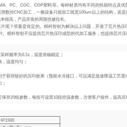
MMA、PC、COC、COP塑料等。每种材质均有不同的性能特点及
数控CNC加工，一般设备只能加工线宽100um以上的结构，若是
成本很高，产品开发的周期也被拉长。
芯片呢？答案是肯定的。精科智创为解决以上问题，开发了芯片热压
芯片。精科智创不仅提供芯片热压印成型的代加工服务，也提供芯片
度采样频率为0.1s，温度准确稳定；
度快，温度均匀；
有利于获得较好的压印效果（预留水冷接口，可以满足急速降温工艺需
力；
式可保存20组参数，每组可设置10段控温参数，方便客户操作，提高
HP1500