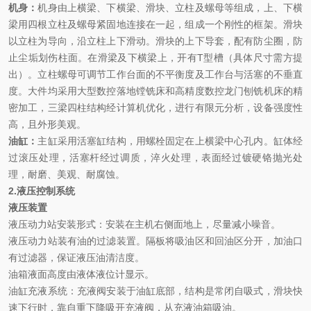
机身
：
机身由上横梁、下横梁、滑块、立柱及螺母等组成，上、下横
梁用四根立柱及螺母紧固地连接在一起，组成一个刚性的框架。滑块
以立柱为导向，沿立柱上下滑动。滑块的上下导套，配有防尘圈，防
止尘垢划伤柱面。在滑梁及下横梁上，开有
T
型槽（具体尺寸需方提
出）。立柱螺母可调节工作台面的不平衡度及工作台与活塞的不垂直
度。
大件均采用大型数控落地镗铣床和高精度数控龙门刨铣机床的精
密加工，三梁四柱结构经计算机优化，进行有限元分析，设备强度性
高，且外形美观。
油缸
：
主缸采用活塞缸结构，用螺栓固定在上横梁中心孔内。
缸体经
过滚压处理，活塞杆经过调质，淬火处理，表面经过镀硬铬抛光处
理，耐磨、美观、耐腐蚀。
2.
液压控制系统
液压装置
液压动力站安装形式：安装在主机右侧面地上，尽量减小噪音。
液压动力站装有油的过滤装置。隔板将吸油区和回油区分开，加油口
有过滤器，保证液压油清洁度。
油箱液面高度由液体液位计显示。
油缸充液系统：充液阀安装于油缸底部，结构是常闭自吸式，滑块快
速下行时，靠自重下降吸开充液阀，从充液油箱吸油。