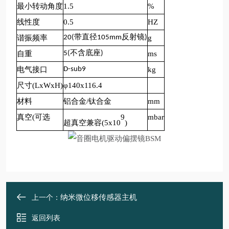
最小转动角度
1.5
%
线性度
0.5
HZ
谐振频率
20(带直径105mm反射镜)
g
自重
5(不含底座)
ms
电气接口
D-sub9
kg
尺寸(LxWxH)
φ
140x116.4
材料
铝合金/钛合金
mm
真空(可选
9
mbar
超真空兼容(5x10
)
纳米微位移传感器主机
上一个：
返回列表