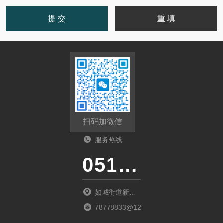
扫码加微信
服务热线
0513-87510026
如城街道新北
商城D1幢02室
78778833@126.com