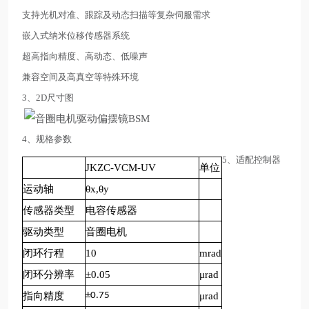
支持光机对准、跟踪及动态扫描等复杂伺服需求
嵌入式纳米位移传感器系统
超高指向精度、高动态、低噪声
兼容空间及高真空等特殊环境
3、2D尺寸图
4、规格参数
5、适配控制器
JKZC-
VCM-UV
单位
运动轴
θx,θy
传感器类型
电
容传感器
驱动类型
音圈电机
闭环行程
10
mrad
闭环分辨率
±0.05
μ
rad
指向精度
±0.75
μ
rad