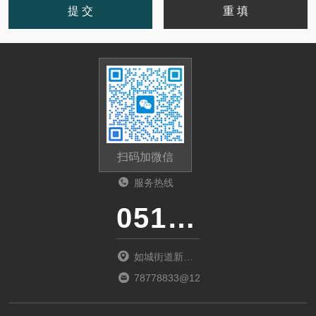
扫码加微信
服务热线
0513-87510026
如城街道新北
商城D1幢02室
78778833@126.com