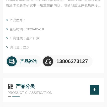
质流体包裹体研究中一项重要的内容。电动地质流体包裹体冷热
台是专门为此目的而设计的。高导热的银质加热台、高精度测温
铂电阻和特殊的光孔设计，确保小于1um的包裹体也可以精确观
产品型号：
测。
更新时间：2026-05-18
厂商性质：生产厂家
访问量：210
13806273127
产品咨询
产品分类
PRODUCT CLASSIFICATION