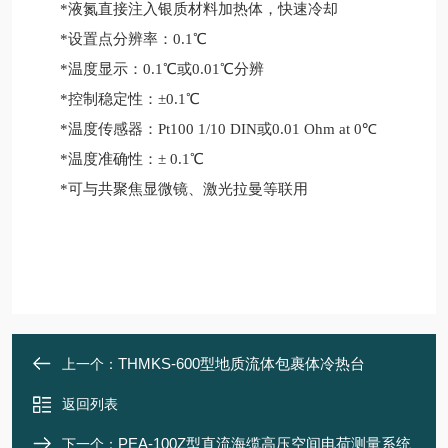
*液氮直接注入银质材料加热体，快速冷却
*设置点分辨率：0.1℃
*温度显示：0.1℃或0.01℃分辨
*控制稳定性：±0.1℃
*温度传感器：Pt100 1/10 DIN或0.01 Ohm at 0℃
*温度准确性：± 0.1℃
*可与共聚焦显微镜、激光拉曼等联用
THMKS-600型地质流体包裹体冷热台
上一个：
返回列表
PEA-100Z型直流海缆高压空间电荷测量系统
下一个：