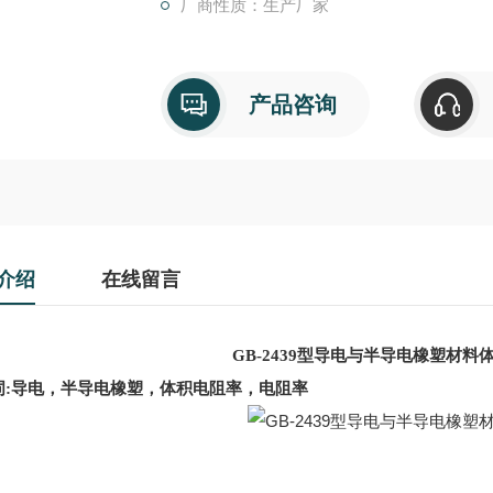
厂商性质：生产厂家
产品咨询
介绍
在线留言
G
B-2439
型导电与半导电橡塑材料
词
:
导电，半导电橡塑，体积电阻率，电阻率