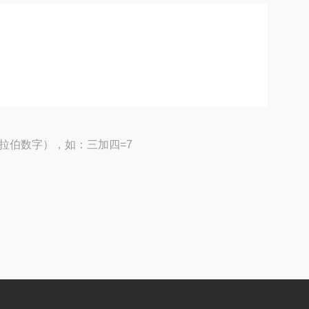
拉伯数字），如：三加四=7