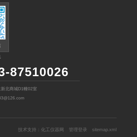
信
线
3-87510026
新北商城D1幢02室
33@126.com
技术支持：
化工仪器网
管理登录
sitemap.xml