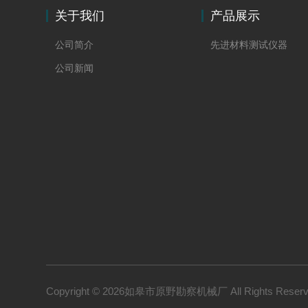
关于我们
产品展示
公司简介
先进材料测试仪器
公司新闻
Copyright © 2026如皋市原野勘察机械厂 All Rights Rese